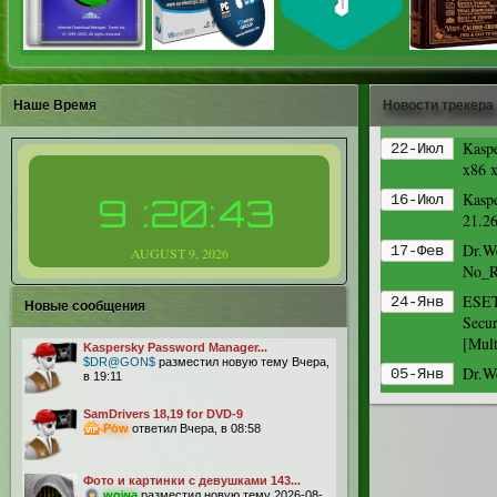
Наше Время
Новости трекера
Kaspe
22-Июл
x86 
Kaspe
16-Июл
9
:
20
:
44
21.26
Dr.We
17-Фев
AUGUST
9
,
2026
No_R
ESET
24-Янв
Новые сообщения
Secu
[Mult
Kaspersky Password Manager...
$DR@GON$
разместил новую тему Вчера,
Dr.We
05-Янв
в 19:11
SamDrivers 18,19 for DVD-9
Pow
ответил Вчера, в 08:58
Фото и картинки с девушками 143...
wowa
разместил новую тему 2026-08-