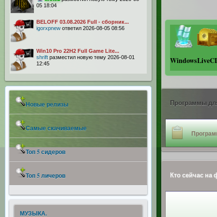
05 18:04
BELOFF 03.08.2026 Full - сборник...
igorxpnew
ответил 2026-08-05 08:56
Win10 Pro 22H2 Full Game Lite...
shrift
разместил новую тему 2026-08-01
Windows
LiveC
12:45
Программы для
Новые релизы
Самые скачиваемые
Програм
Топ 5 сидеров
Кто сейчас на
Топ 5 личеров
МУЗЫКА.