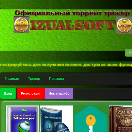
.
.
+5
рируйтесь для получения полного доступа ко всем функциям сай
Главная
Трекер
Правила
Вход
Регистрация
Нет, спасибо