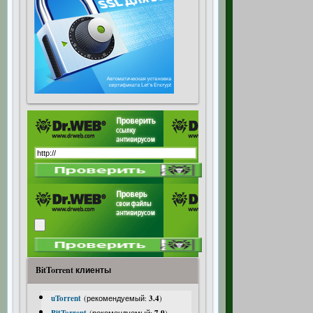
BitTorrent клиенты
uTorrent
(рекомендуемый:
3.4
)
(рекомендуемый:
)