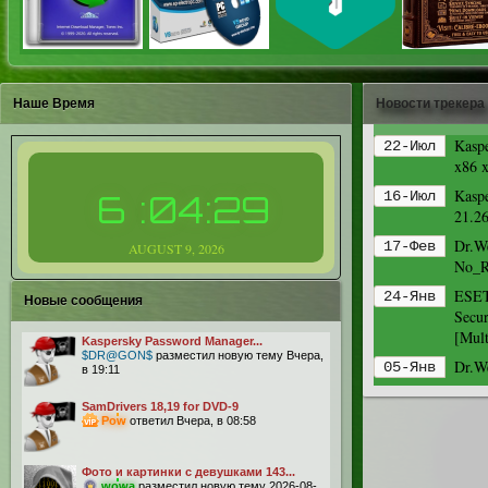
Наше Время
Новости трекера
Kaspe
22-Июл
x86 
Kaspe
16-Июл
6
:
04
:
29
21.26
Dr.We
17-Фев
AUGUST
9
,
2026
No_R
ESET
24-Янв
Новые сообщения
Secu
[Mult
Kaspersky Password Manager...
$DR@GON$
разместил новую тему Вчера,
Dr.We
05-Янв
в 19:11
SamDrivers 18,19 for DVD-9
Pow
ответил Вчера, в 08:58
Фото и картинки с девушками 143...
wowa
разместил новую тему 2026-08-