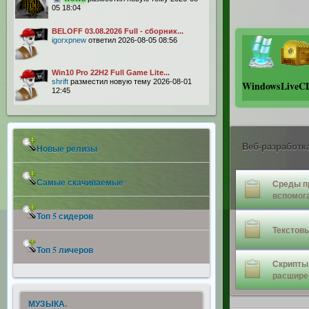
05 18:04
BELOFF 03.08.2026 Full - сборник...
igorxpnew
ответил 2026-08-05 08:56
Win10 Pro 22H2 Full Game Lite...
shrift
разместил новую тему 2026-08-01
Windows
LiveC
12:45
Веб-разработк
Новые релизы
Самые скачиваемые
Среды п
вспомог
Топ 5 сидеров
Текстов
Топ 5 личеров
Скрипты 
расшире
МУЗЫКА.