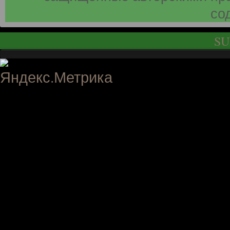
со
SU