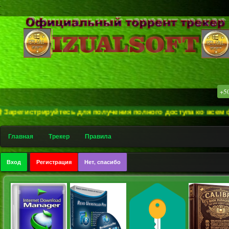
.
.
+5
егистрируйтесь для получения полного доступа ко всем функци
Главная
Трекер
Правила
Вход
Регистрация
Нет, спасибо