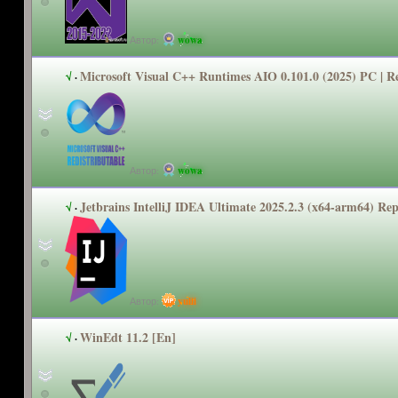
Автор:
wowa
Microsoft Visual C++ Runtimes AIO 0.101.0 (2025) PC | 
√
·
Автор:
wowa
Jetbrains IntelliJ IDEA Ultimate 2025.2.3 (x64-arm64) Rep
√
·
Автор:
yulii
WinEdt 11.2 [En]
√
·