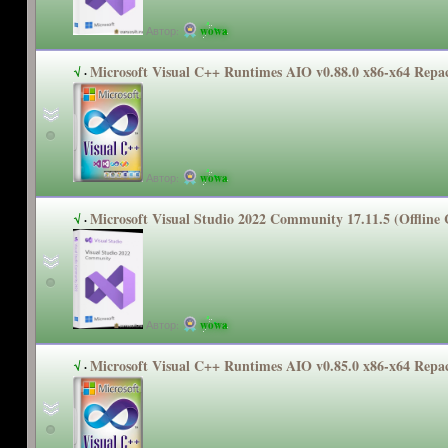
Автор:
wowa
Microsoft Visual C++ Runtimes AIO v0.88.0 x86-x64 Repa
√
·
Автор:
wowa
Microsoft Visual Studio 2022 Community 17.11.5 (Offline
√
·
Автор:
wowa
Microsoft Visual C++ Runtimes AIO v0.85.0 x86-x64 Repa
√
·