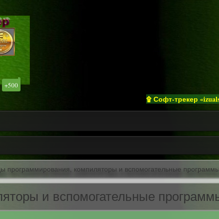
+500
۩ Софт-трекер «izualsoft» привет
ы программирования, компиляторы и вспомогательные программ
ляторы и вспомогательные программ