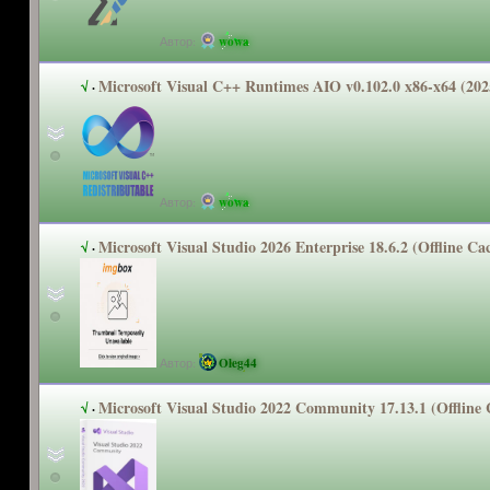
Автор:
wowa
Microsoft Visual C++ Runtimes AIO v0.102.0 x86-x64 (202
√
·
Автор:
wowa
Microsoft Visual Studio 2026 Enterprise 18.6.2 (Offline Ca
√
·
Автор:
Oleg44
Microsoft Visual Studio 2022 Community 17.13.1 (Offline
√
·