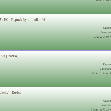
Скачать: 16
5) PC | Repack by abbodi1406
Сидов
Личеров
Скачать: 30
che) [Ru/En]
Сидов
Личеров
Скачать: 82.68
 Cache) [Ru/En]
Сидов
Личеров
Скачать: 73.26