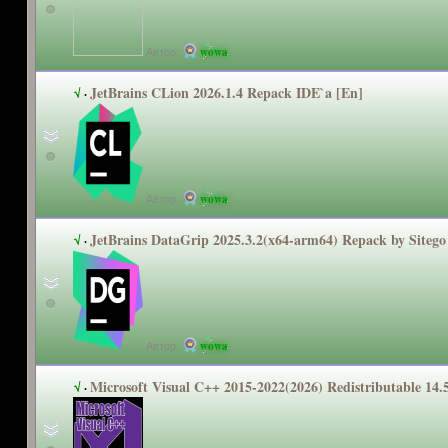
Автор:
wowa
JetBrains CLion 2026.1.4 Repack IDE`a [En]
√
·
Автор:
wowa
JetBrains DataGrip 2025.3.2(x64
-arm64) Repack by Sitego
√
·
Автор:
wowa
Microsoft Visual C++ 2015-2022(20
26) Redistributa
ble 14.
√
·