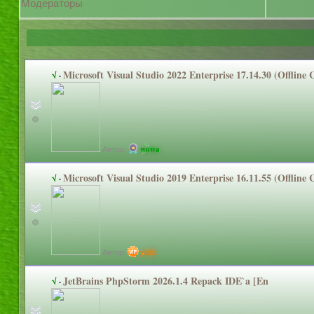
Модераторы
Microsoft Visual Studio 2022 Enterprise 17.14.30 (Offline
√
·
Автор:
wowa
Microsoft Visual Studio 2019 Enterprise 16.11.55 (Offline
√
·
Автор:
yulii
JetBrains PhpStorm 2026.1.4 Repack IDE`a [En
√
·