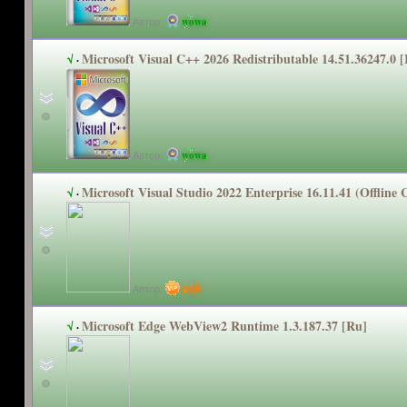
Автор:
wowa
Microsoft Visual C++ 2026 Redistributa
ble 14.51.36247.
0 
√
·
Автор:
wowa
Microsoft Visual Studio 2022 Enterprise 16.11.41 (Offline
√
·
Автор:
yulii
Microsoft Edge WebView2 Runtime 1.3.187.37 [Ru]
√
·