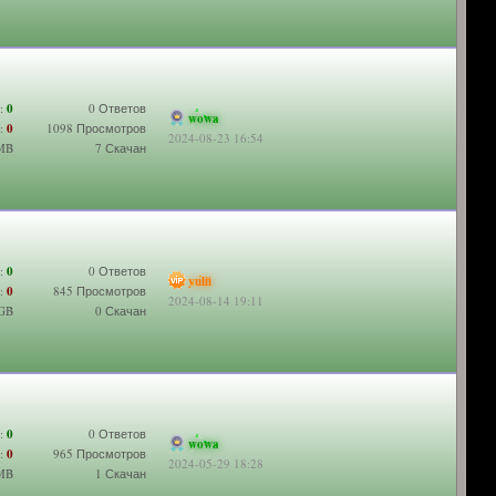
:
0
0 Ответов
wowa
:
0
1098 Просмотров
2024-08-23 16:54
 MB
7 Скачан
:
0
0 Ответов
yulii
:
0
845 Просмотров
2024-08-14 19:11
 GB
0 Скачан
:
0
0 Ответов
wowa
:
0
965 Просмотров
2024-05-29 18:28
 MB
1 Скачан