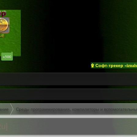
+500
۩ Софт-трекер «izualsoft» п
ание
Среды программирования, компиляторы и вспомогательн
Ru]