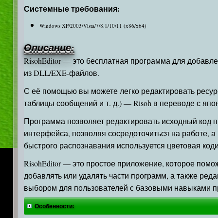
Системные требования:
Windows XP/2003/Vista/7/8.1/10/11 (x86/x64)
Описание:
RisohEditor — это бесплатная программа для добавл
из DLL/EXE-файлов.
С её помощью вы можете легко редактировать ресурсы
таблицы сообщений и т. д.) — Risoh в переводе с яп
Программа позволяет редактировать исходный код п
интерфейса, позволяя сосредоточиться на работе, 
быстрого распознавания используется цветовая код
RisohEditor — это простое приложение, которое пом
добавлять или удалять части программ, а также реда
выбором для пользователей с базовыми навыками 
Особенности: