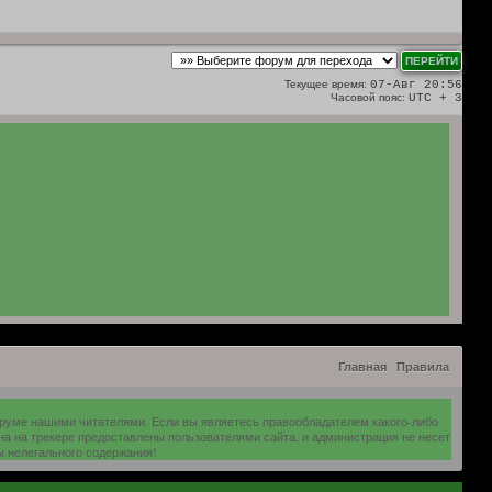
Текущее время:
07-Авг 20:56
Часовой пояс:
UTC + 3
Главная
Правила
оруме нашими читателями. Если вы являетесь правообладателем какого-либо
на на трекере предоставлены пользователями сайта, и администрация не несет
ы нелегального содержания!