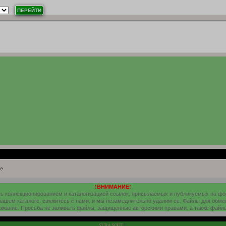
е
!ВНИМАНИЕ!
шь коллекционированием и каталогизацией ссылок, присылаемых и публикуемых на ф
 нашем каталоге, свяжитесь с нами, и мы незамедлительно удалим ее. Файлы для обме
ержание. Просьба не заливать файлы, защищенные авторскими правами, а также файл
SURA SOFT
©