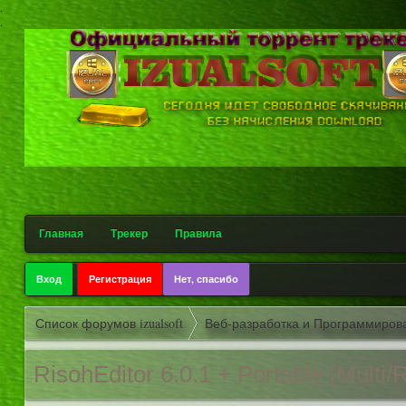
.
.
Главная
Трекер
Правила
Вход
Регистрация
Нет, спасибо
Список форумов izualsoft
Веб-разработка и Программиров
RisohEditor 6.0.1 + Portable [Multi/