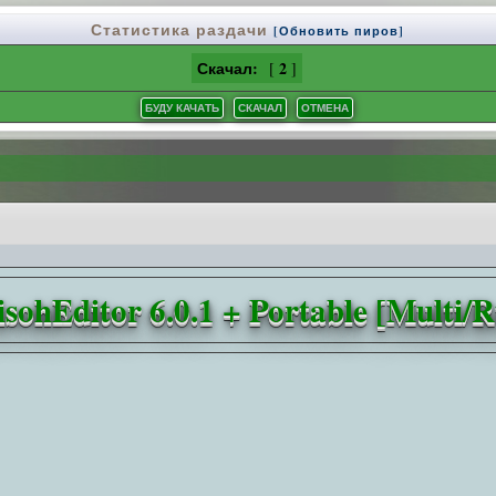
Статистика раздачи
[Обновить пиров]
Скачал:
2
[
]
isohEditor 6.0.1 + Portable [Multi/R