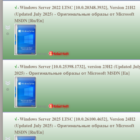
Windows Server 2022 LTSC [10.0.20348.3
932], Version 21H2
√
·
(Updated July 2025) - Оригинальные
образы от Microsoft
MSDN [Ru/En]
Автор:
Izual Soft
Windows Server [10.0.25398.1
732], version 23H2 (Updated Jul
√
·
2025) - Оригинальные
образы от Microsoft MSDN [En]
Автор:
Izual Soft
Windows Server 2025 LTSC [10.0.26100.4
652], Version 24H2
√
·
(Updated July 2025) - Оригинальные
образы от Microsoft
MSDN [Ru/En]