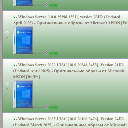
Автор:
wowa
Windows Server [10.0.25398.1
551], version 23H2 (Updated
√
·
April 2025) - Оригинальные
образы от Microsoft MSDN [En
Автор:
wowa
Windows Server 2022 LTSC [10.0.20348.3
453], Version 21H2
√
·
(Updated April 2025) - Оригинальные
образы от Microsoft
MSDN [Ru/En]
Автор:
wowa
Windows Server 2025 LTSC [10.0.26100.3
476], Version 24H2
√
·
(Updated March 2025) - Оригинальные
образы от Microsoft