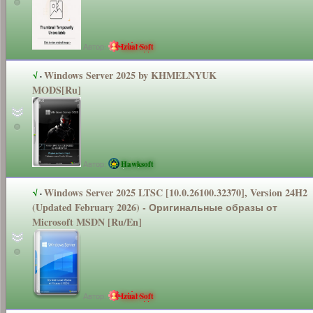
Автор:
Izual Soft
Windows Server 2025 by KHMELNYUK
√
·
MODS[Ru]
Автор:
Hawksoft
Windows Server 2025 LTSC [10.0.26100.3
2370], Version 24H2
√
·
(Updated February 2026) - Оригинальные
образы от
Microsoft MSDN [Ru/En]
Автор:
Izual Soft