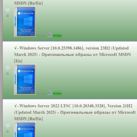
MSDN [Ru/En]
Автор:
wowa
Windows Server [10.0.25398.1
486], version 23H2 (Updated
√
·
March 2025) - Оригинальные
образы от Microsoft MSDN
[En]
Автор:
wowa
Windows Server 2022 LTSC [10.0.20348.3
328], Version 21H2
√
·
(Updated March 2025) - Оригинальные
образы от Microsoft
MSDN [Ru/En]