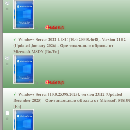
Автор:
Izual Soft
Windows Server 2022 LTSC [10.0.20348.4
648], Version 21H2
√
·
(Updated January 2026) - Оригинальные
образы от
Microsoft MSDN [Ru/En]
Автор:
Izual Soft
Windows Server [10.0.25398.2
025], version 23H2 (Updated
√
·
December 2025) - Оригинальные
образы от Microsoft MSDN
[En]