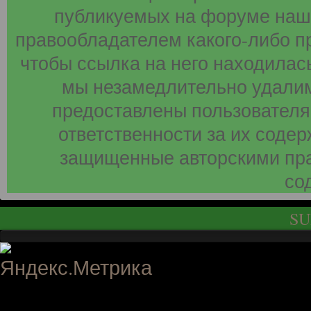
публикуемых на форуме наши
правообладателем какого-либо п
чтобы ссылка на него находилась
мы незамедлительно удалим
предоставлены пользователя
ответственности за их соде
защищенные авторскими пра
со
SU