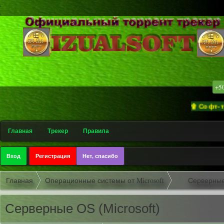
.
.
+5
۩ Софт-трекер «izualso
Главная
Трекер
Правила
Вход
Регистрация
Нет, спасибо
Главная
Операционные системы от Microsoft
Серверные 
Серверные OS (Microsoft)