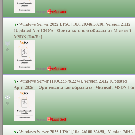
Автор:
Izual Soft
Windows Server 2022 LTSC [10.0.20348.5
020], Version 21H2
√
·
(Updated April 2026) - Оригинальные
образы от Microsoft
MSDN [Ru/En]
Автор:
Izual Soft
Windows Server [10.0.25398.2
274], version 23H2 (Updated
√
·
April 2026) - Оригинальные
образы от Microsoft MSDN [En
Автор:
Izual Soft
Windows Server 2025 LTSC [10.0.26100.3
2690], Version 24H2
√
·