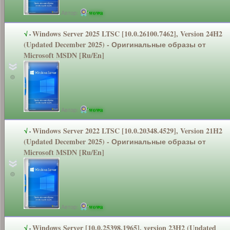
Автор:
wowa
Windows Server 2025 LTSC [10.0.26100.7
462], Version 24H2
√
·
(Updated December 2025) - Оригинальные
образы от
Microsoft MSDN [Ru/En]
Автор:
wowa
Windows Server 2022 LTSC [10.0.20348.4
529], Version 21H2
√
·
(Updated December 2025) - Оригинальные
образы от
Microsoft MSDN [Ru/En]
Автор:
wowa
Windows Server [10.0.25398.1
965], version 23H2 (Updated
√
·