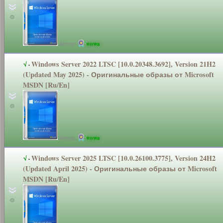
Автор:
wowa
Windows Server 2022 LTSC [10.0.20348.3
692], Version 21H2
√
·
(Updated May 2025) - Оригинальные
образы от Microsoft
MSDN [Ru/En]
Автор:
wowa
Windows Server 2025 LTSC [10.0.26100.3
775], Version 24H2
√
·
(Updated April 2025) - Оригинальные
образы от Microsoft
MSDN [Ru/En]