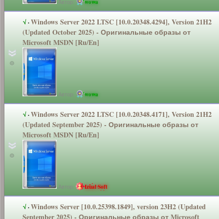
Автор:
wowa
Windows Server 2022 LTSC [10.0.20348.4
294], Version 21H2
√
·
(Updated October 2025) - Оригинальные
образы от
Microsoft MSDN [Ru/En]
Автор:
wowa
Windows Server 2022 LTSC [10.0.20348.4
171], Version 21H2
√
·
(Updated September 2025) - Оригинальные
образы от
Microsoft MSDN [Ru/En]
Автор:
Izual Soft
Windows Server [10.0.25398.1
849], version 23H2 (Updated
√
·
September 2025) - Оригинальные
образы от Microsoft