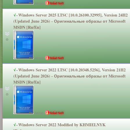
Автор:
Izual Soft
Windows Server 2025 LTSC [10.0.26100.3
2995], Version 24H2
√
·
(Updated June 2026) - Оригинальные
образы от Microsoft
MSDN [Ru/En]
Автор:
Izual Soft
Windows Server 2022 LTSC [10.0.20348.5
256], Version 21H2
√
·
(Updated June 2026) - Оригинальные
образы от Microsoft
MSDN [Ru/En]
Автор:
Izual Soft
Windows Server 2022 Modified by KHMIELNYK
√
·