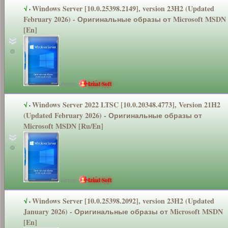
Windows Server [10.0.25398.2
149], version 23H2 (Updated
√
·
February 2026) - Оригинальные
образы от Microsoft MSDN
[En]
Автор:
Izual Soft
Windows Server 2022 LTSC [10.0.20348.4
773], Version 21H2
√
·
(Updated February 2026) - Оригинальные
образы от
Microsoft MSDN [Ru/En]
Автор:
Izual Soft
Windows Server [10.0.25398.2
092], version 23H2 (Updated
√
·
January 2026) - Оригинальные
образы от Microsoft MSDN
[En]