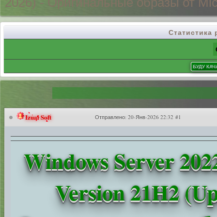
2026) - Оригинальные
образы от Mic
Статистика
Izual Soft
Отправлено:
20-Янв-2026 22:32 #1
Windows Server 2022
Version 21H2 (Up