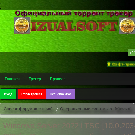
.
.
+5
۩ Софт-трекер «izual
Главная
Трекер
Правила
Вход
Регистрация
Нет, спасибо
Список форумов izualsoft
Операционные системы от Microsoft
Windows Server 2022 LTSC [10.0.203