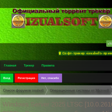
.
.
+5
۩ Софт-трекер «izualsoft» приветств
Главная
Трекер
Правила
Вход
Регистрация
Нет, спасибо
Список форумов izualsoft
Операционные системы от Microsoft
Windows Server 2025 LTSC [10.0.261