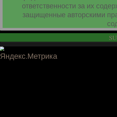
ответственности за их соде
защищенные авторскими пра
со
SU