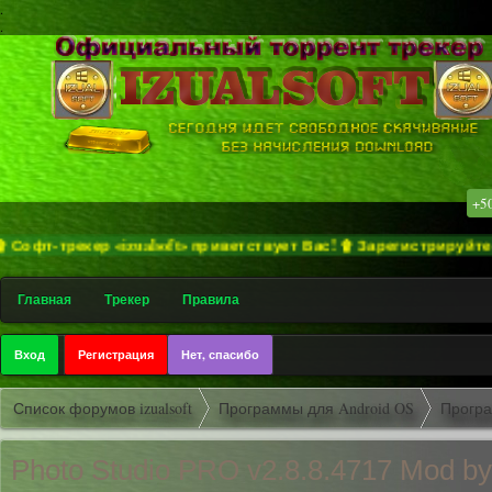
.
.
+5
-трекер «izualsoft» приветствует Вас! ۩ Зарегистрируйтесь дл
Главная
Трекер
Правила
Вход
Регистрация
Нет, спасибо
Список форумов izualsoft
Программы для Android OS
Програ
Photo Studio PRO v2.8.8.4717 Mod by 