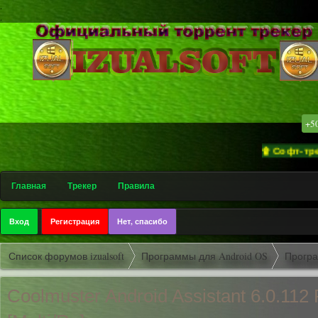
.
.
+5
۩ Софт-трекер «iz
Главная
Трекер
Правила
Вход
Регистрация
Нет, спасибо
Список форумов izualsoft
Программы для Android OS
Програ
Coolmuster Android Assistant 6.0.112