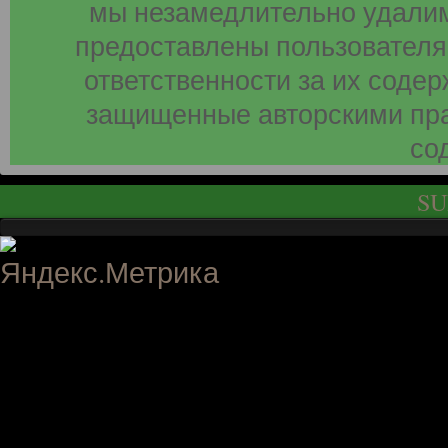
мы незамедлительно удалим
предоставлены пользователя
ответственности за их соде
защищенные авторскими пра
со
SU