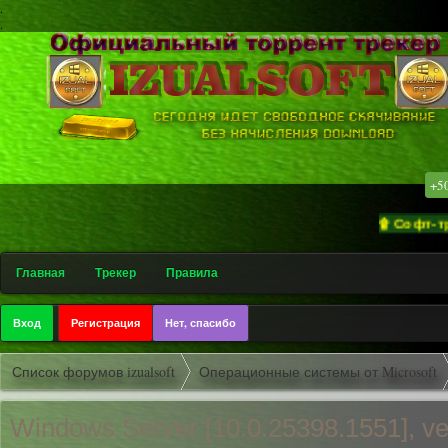
.
.
+5
۩ Софт-трекер «i
Главная
Трекер
Правила
Вход
Регистрация
Нет, спасибо
Список форумов izualsoft
Операционные системы от Microsoft
Windows Server [10.0.25398.1
551], v