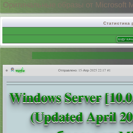
Оригинальные
образы от Microsoft 
Статистика
wowa
Отправлено:
15-Апр-2025 22:17 #1
Windows Server [10.0
(Updated April 