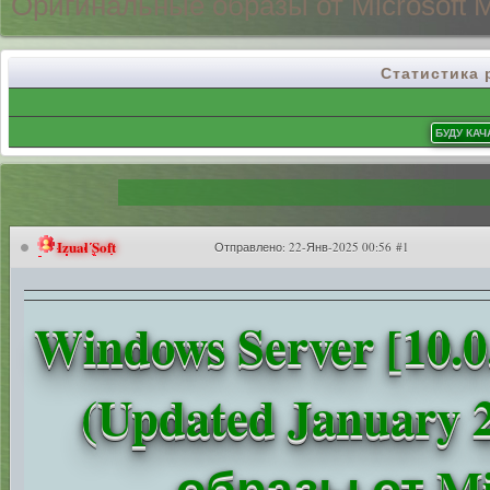
Оригинальные
образы от Microsoft 
Статистика
Izual Soft
Отправлено:
22-Янв-2025 00:56 #1
Windows Server [10.0
(Updated January
образы от Mi