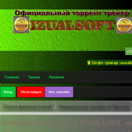
.
.
+5
۩ Софт-трекер «izualsoft» п
Главная
Трекер
Правила
Вход
Регистрация
Нет, спасибо
Список форумов izualsoft
Операционные системы от Microsoft
Windows Server [10.0.25398.1
369], v