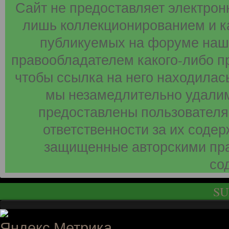
Сайт не предоставляет электрон
лишь коллекционированием и к
публикуемых на форуме наши
правообладателем какого-либо п
чтобы ссылка на него находилась
мы незамедлительно удалим
предоставлены пользователя
ответственности за их соде
защищенные авторскими пра
со
SU