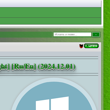
t] [Ru/En] (2024.12.01)