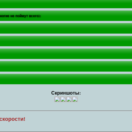
огие не поймут всего):
Скриншоты:
скорости!