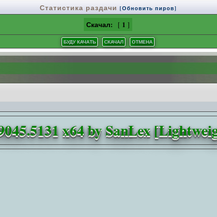
Статистика раздачи
[Обновить пиров]
Скачал:
1
[
]
045.5131 x64 by SanLex [Lightweigh