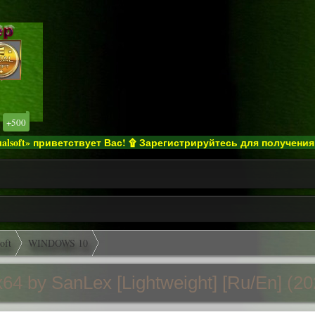
+500
» приветствует Вас! ۩ Зарегистрируйтесь для получения полног
oft
WINDOWS 10
4 by SanLex [Lightweight] [Ru/En] (20