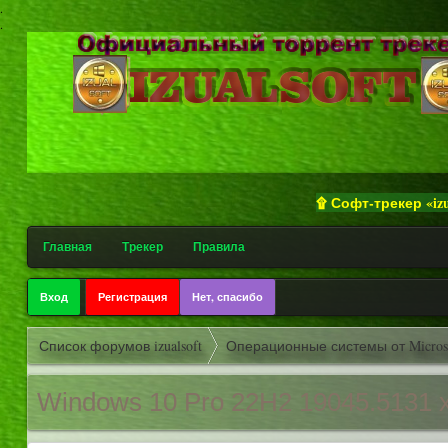
.
.
۩ Софт-трекер «izualsoft
Главная
Трекер
Правила
Вход
Регистрация
Нет, спасибо
Список форумов izualsoft
Операционные системы от Micros
Windows 10 Pro 22H2 19045.5131 x6