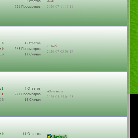
0 Ответов
shrift
321 Просмотров
2026-07-11 15:11
:
0
4 Ответов
metro5
:
0
585 Просмотров
2026-07-03 08:19
 GB
11 Скачан
:
1
3 Ответов
Alleszander
:
1
771 Просмотров
2026-05-25 04:23
 GB
14 Скачан
:
0
11 Ответов
Hawksoft