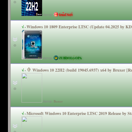
Автор:
Izual Soft
Windows 10 1809 Enterprise LTSC (Update 04.2025 by K
√
·
Автор:
ZUBDOLGOPA
Windows 10 22H2 (build 19045.6937) x64 by Bruxer [R
√
·
Автор:
Bumer
Microsoft Windows 10 Enterprise LTSC 2019 Release by St
√
·