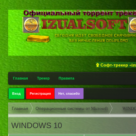
.
.
۩ Софт-трекер «izualsoft» прив
Главная
Трекер
Правила
Вход
Регистрация
Нет, спасибо
Главная
Операционные системы от Microsoft
WINDO
WINDOWS 10