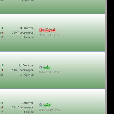
:
0
0 Ответов
Izual Soft
:
0
320 Просмотров
2026-02-14 17:51
 GB
3 Скачан
:
2
12 Ответов
wowa
:
0
2548 Просмотров
2026-02-11 17:06
 GB
24 Скачан
:
0
3 Ответов
wowa
:
0
712 Просмотров
2026-02-10 09:05
 GB
19 Скачан