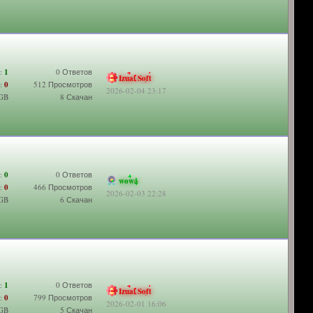
:
1
0 Ответов
Izual Soft
:
0
512 Просмотров
2026-02-04 23:17
 GB
8 Скачан
:
0
0 Ответов
wowa
:
0
466 Просмотров
2026-02-03 22:28
 GB
6 Скачан
:
1
0 Ответов
Izual Soft
:
0
799 Просмотров
2026-02-01 16:06
 GB
5 Скачан