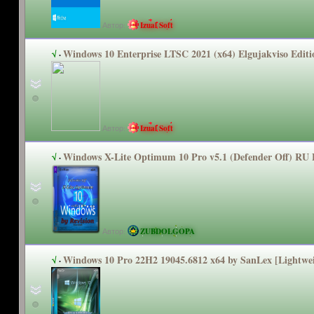
Автор:
Izual Soft
Windows 10 Enterprise LTSC 2021 (x64) Elgujakviso Editio
√
·
Автор:
Izual Soft
Windows X-Lite Optimum 10 Pro v5.1 (Defender Off) RU
√
·
Автор:
ZUBDOLGOPA
Windows 10 Pro 22H2 19045.6812 x64 by SanLex [Lightwe
√
·