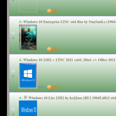
Автор:
yulii
Windows 10 Enterprise LTSC x64 Rus by OneSmiLe [19044
√
·
Автор:
yulii
Windows 10 21H2 + LTSC 2021 (x64) 20in1 +/- Office 2021
√
·
Автор:
yulii
Windows 10 Lite 22H2 by keJJuzo [RU] 19045.6812 x64
√
·