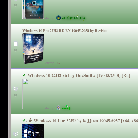
Автор:
ZUBDOLGOPA
Windows 10 Pro 22H2 RU EN 19045.7058 by Revision
Автор:
shrift
Windows 10 22H2 x64 by OneSmiLe [19045.7548] [Ru]
√
·
Автор:
wowa
Windows 10 Lite 22H2 by keJJuzo 19045.6937 [x64, x8
√
·