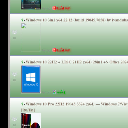
Автор:
Izual Soft
Windows 10 3in1 x64 22Н2 (build 19045.7058) by ivandubs
√
·
Автор:
Izual Soft
Windows 10 22H2 + LTSC 21H2 (x64) 28in1 +/- Office 2024
√
·
Автор:
wowa
Windows 10 Pro 22H2 19045.3324 (x64) — Windows 7/Vista
√
·
[Ru/En]