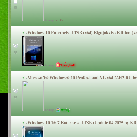
Автор:
shrift
Windows 10 Enterprise LTSB (x64) Elgujakviso Edition (v.
√
·
Автор:
Izual Soft
Microsoft® Windows® 10 Professional
VL x64 22H2 RU by
√
·
Автор:
wowa
Windows 10 1607 Enterprise LTSB (Update 04.2025 by K
√
·