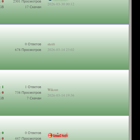
:
0
2301 Просмотров
2026-03-30 00:12
 GB
17 Скачан
0 Ответов
shrift
678 Просмотров
2026-03-14 23:02
:
1
1 Ответов
Wikont
:
0
738 Просмотров
2026-03-14 19:36
 GB
7 Скачан
:
0
0 Ответов
Izual Soft
:
0
447 Просмотров