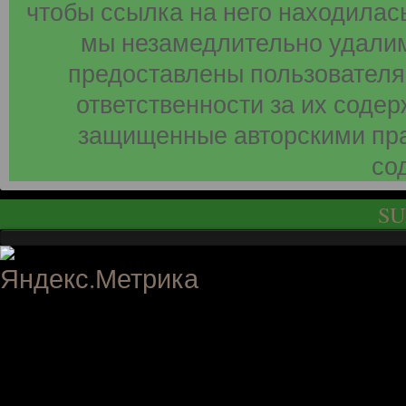
чтобы ссылка на него находилась
мы незамедлительно удалим
предоставлены пользователя
ответственности за их соде
защищенные авторскими пра
со
SU