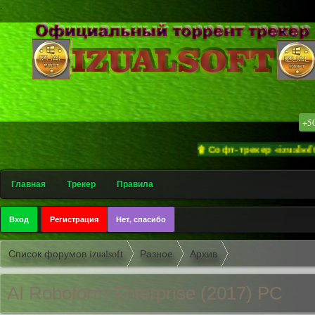
.
.
+5
۩ Софт-трекер «izualsoft» пр
Главная
Трекер
Правила
Вход
Регистрация
Нет, спасибо
Список форумов izualsoft
Разное
Архив
AI Roboform Enterprise (2017) PC