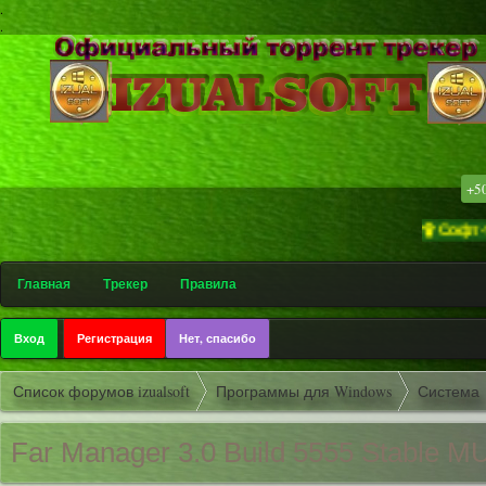
.
.
+5
۩ Софт-трекер «
Главная
Трекер
Правила
Вход
Регистрация
Нет, спасибо
Список форумов izualsoft
Программы для Windows
Система
Far Manager 3.0 Build 5555 Stable M