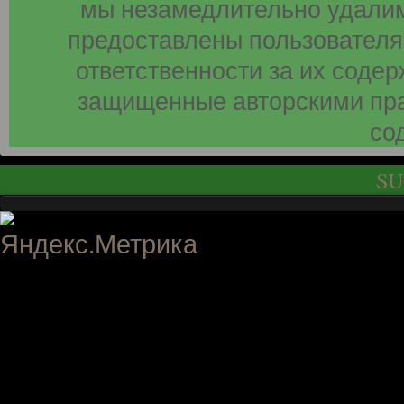
мы незамедлительно удалим
предоставлены пользователя
ответственности за их соде
защищенные авторскими пра
со
SU