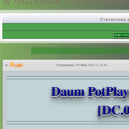
by 7sh3 / KpoJIuK / D!akov / SamLab 
Статистика
yulii
Отправлено:
09-Фев-2020 11:18 #1
Daum PotPlaye
[DC.0