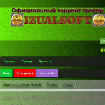
.
.
+5
۩ Софт-треке
Главная
Трекер
Правила
Вход
Регистрация
Нет, спасибо
Список форумов izualsoft
Разное
Архив
Daum PotPlayer 1.7.21126 Stable [DC