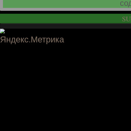
со
SU