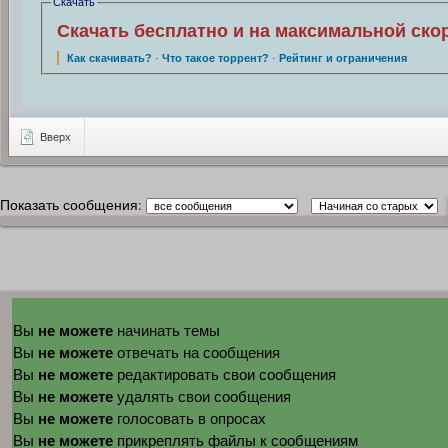
Скачать
Скачать бесплатно и на максимальной ско
Как скачивать?
·
Что такое торрент?
·
Рейтинг и ограничения
Вверх
Показать сообщения:
не можете
Вы
начинать темы
не можете
Вы
отвечать на сообщения
не можете
Вы
редактировать свои сообщения
не можете
Вы
удалять свои сообщения
не можете
Вы
голосовать в опросах
не можете
Вы
прикреплять файлы к сообщениям