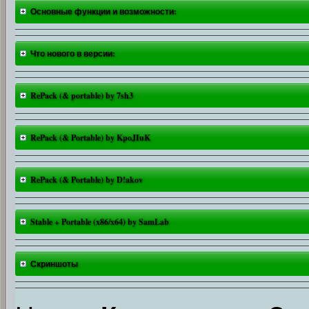
Основные функции и возможности:
Что нового в версии:
RePack (& portable) by 7sh3
RePack (& Portable) by KpoJIuK
RePack (& Portable) by D!akov
Stable + Portable (x86/x64) by SamLab
Скриншоты