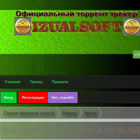
.
.
+5
۩ С
Главная
Трекер
Правила
Вход
Регистрация
Нет, спасибо
Список форумов izualsoft
Разное
Архив
AusLogics BoostSpeed 11.4.0.0 RUS/