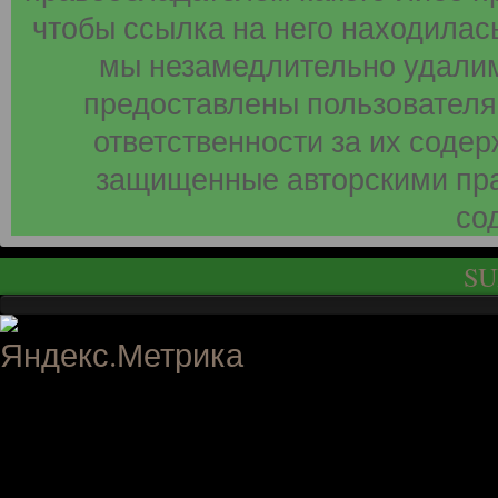
чтобы ссылка на него находилась
мы незамедлительно удалим
предоставлены пользователя
ответственности за их соде
защищенные авторскими пра
со
SU