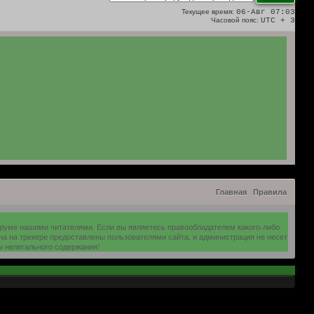
Текущее время:
06-Авг 07:03
Часовой пояс:
UTC + 3
Главная
Правила
оруме нашими читателями. Если вы являетесь правообладателем какого-либо
на на трекере предоставлены пользователями сайта, и администрация не несет
ы нелегального содержания!