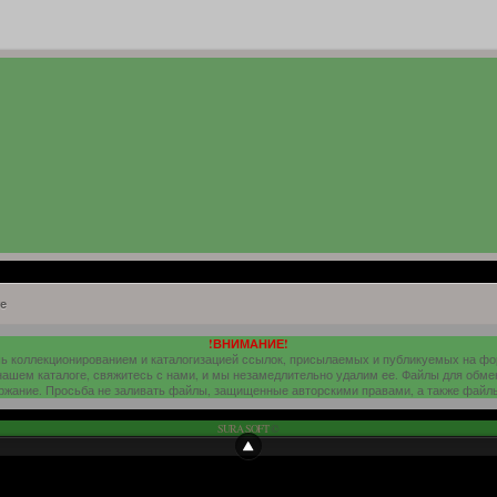
е
!ВНИМАНИЕ!
шь коллекционированием и каталогизацией ссылок, присылаемых и публикуемых на ф
 нашем каталоге, свяжитесь с нами, и мы незамедлительно удалим ее. Файлы для обме
ержание. Просьба не заливать файлы, защищенные авторскими правами, а также файл
SURA SOFT
©