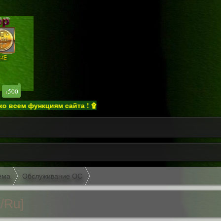
+500
 функциям сайта ! ۩
ема
Обслуживание ОС
i/Ru]