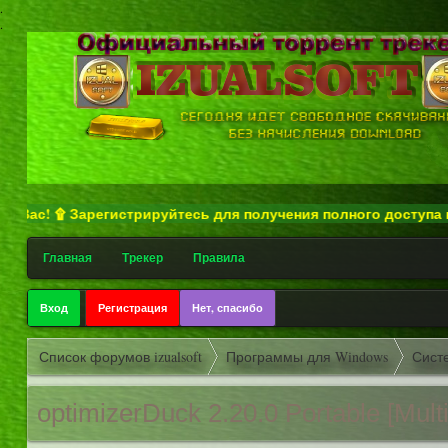
.
.
! ۩ Зарегистрируйтесь для получения полного доступа ко всем
Главная
Трекер
Правила
Вход
Регистрация
Нет, спасибо
Список форумов izualsoft
Программы для Windows
Сист
optimizerDuc
k 2.20.0 Portable [Mult