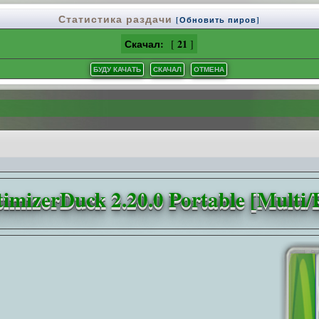
Статистика раздачи
[Обновить пиров]
Скачал:
21
[
]
timizerDuck 2.20.0 Portable [Multi/