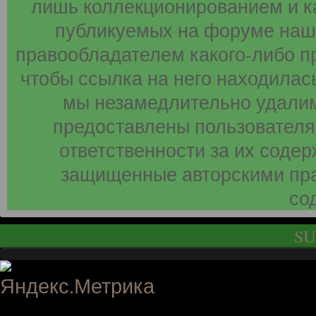
лишь коллекционированием и к
публикуемых на форуме наши
правообладателем какого-либо п
чтобы ссылка на него находилась
мы незамедлительно удалим
предоставлены пользователя
ответственности за их соде
защищенные авторскими пра
со
SU