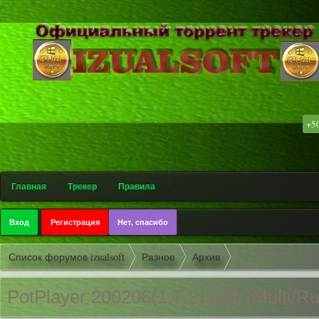
.
.
+5
۩ 
Главная
Трекер
Правила
Вход
Регистрация
Нет, спасибо
Список форумов izualsoft
Разное
Архив
PotPlayer 200206(1.7.2
1126) [Multi/Ru