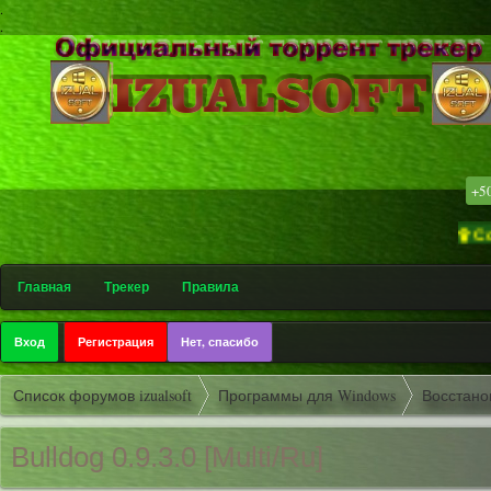
.
.
+5
۩ Софт-трек
Главная
Трекер
Правила
Вход
Регистрация
Нет, спасибо
Список форумов izualsoft
Программы для Windows
Восстано
Bulldog 0.9.3.0 [Multi/Ru]