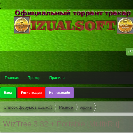
.
.
+5
۩ Соф
Главная
Трекер
Правила
Вход
Регистрация
Нет, спасибо
Список форумов izualsoft
Разное
Архив
WizTree 3.32 + Portable [Multi/Ru]