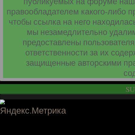
публикуемых на форуме наши
правообладателем какого-либо п
чтобы ссылка на него находилась
мы незамедлительно удалим
предоставлены пользователя
ответственности за их соде
защищенные авторскими пра
со
SU