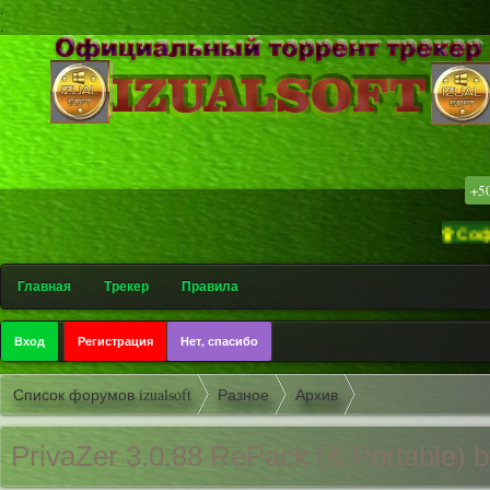
.
.
+5
۩ Софт-трекер
Главная
Трекер
Правила
Вход
Регистрация
Нет, спасибо
Список форумов izualsoft
Разное
Архив
PrivaZer 3.0.88 RePack (& Portable) 