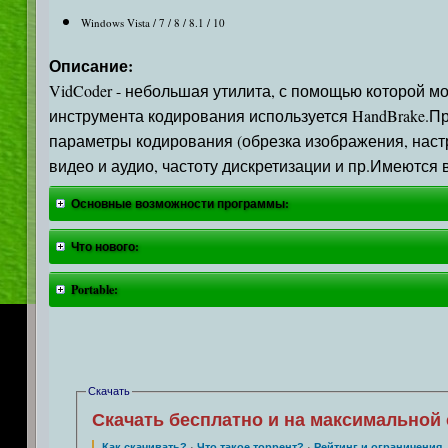
Windows Vista / 7 / 8 / 8.1 / 10
Описание:
VidCoder - небольшая утилита, с помощью которой мо
инструмента кодирования используется HandBrake.Пр
параметры кодирования (обрезка изображения, настр
видео и аудио, частоту дискретизации и пр.Имеютс
Основные возможности программы:
Что нового:
Portable:
Скачать
Скачать бесплатно и на максимальной 
Как скачивать?
·
Что такое торрент?
·
Рейтинг и ограничения