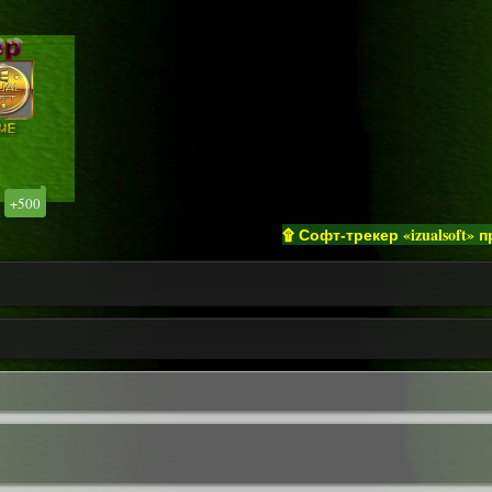
+500
۩ Софт-трекер «izualsoft» привет