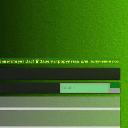
ствует Вас! ۩ Зарегистрируйтесь для получения полного досту