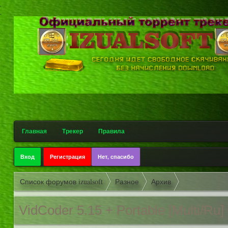
.
.
Главная
Трекер
Правила
Вход
Регистрация
Нет, спасибо
Список форумов izualsoft
Разное
Архив
VidCoder 5.15 + Portable [Multi/Ru]