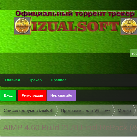
.
.
+5
۩ Софт
Главная
Трекер
Правила
Вход
Регистрация
Нет, спасибо
Список форумов izualsoft
Программы для Windows
Медиа
AIMP 4.60 Build 2170 Final RePack (&