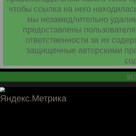
чтобы ссылка на него находилась
мы незамедлительно удалим
предоставлены пользователя
ответственности за их соде
защищенные авторскими пра
со
SU