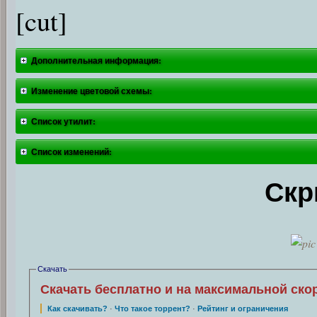
[cut]
Дополнительная информация:
Изменение цветовой схемы:
Список утилит:
Список изменений:
Скр
Скачать
Скачать бесплатно и на максимальной ско
Как скачивать?
·
Что такое торрент?
·
Рейтинг и ограничения