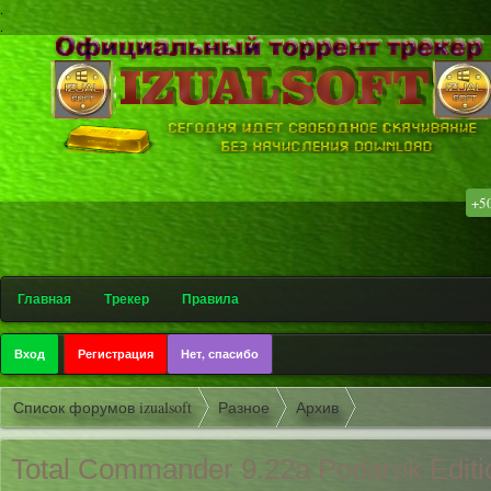
.
.
+5
۩ Софт-
Главная
Трекер
Правила
Вход
Регистрация
Нет, спасибо
Список форумов izualsoft
Разное
Архив
Total Commander 9.22a Podarok Editio