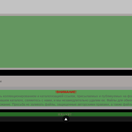
е
!ВНИМАНИЕ!
шь коллекционированием и каталогизацией ссылок, присылаемых и публикуемых на ф
 нашем каталоге, свяжитесь с нами, и мы незамедлительно удалим ее. Файлы для обме
ержание. Просьба не заливать файлы, защищенные авторскими правами, а также файл
SURA SOFT
©