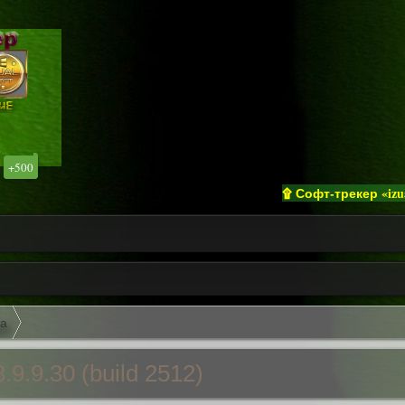
+500
۩ Софт-трекер «izualsoft»
а
9.9.30 (build 2512)