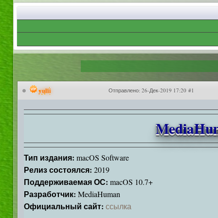
yulii
Отправлено:
26-Дек-2019 17:20 #1
MediaHuma
Тип издания:
macOS Software
Релиз состоялся:
2019
Поддерживаемая ОС:
macOS 10.7+
Разработчик:
MediaHuman
Официальный сайт:
ссылка