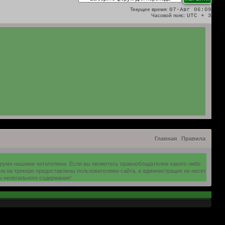
Текущее время:
07-Авг 06:09
Часовой пояс:
UTC + 3
Главная
Правила
оруме нашими читателями. Если вы являетесь правообладателем какого-либо
на на трекере предоставлены пользователями сайта, и администрация не несет
ы нелегального содержания!