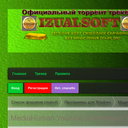
.
.
Главная
Трекер
Правила
Вход
Регистрация
Нет, спасибо
Список форумов izualsoft
Программы для Windows
Меди
MediaHuman Youtube Downloader 3.