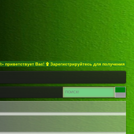
риветствует Вас! ۩ Зарегистрируйтесь для получения полного д