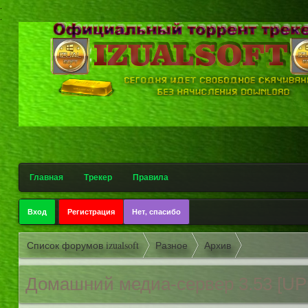
.
.
Главная
Трекер
Правила
Вход
Регистрация
Нет, спасибо
Список форумов izualsoft
Разное
Архив
Домашний медиа-сервер
3.53 [UP