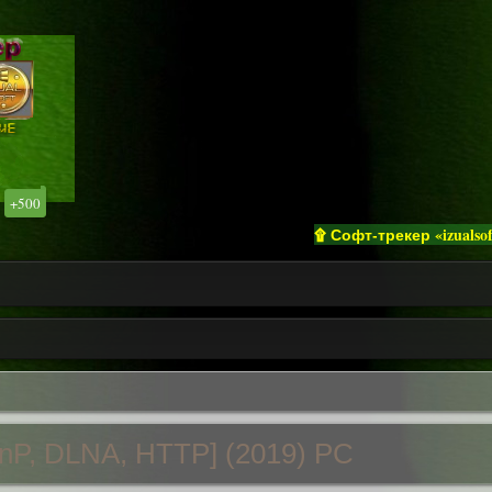
+500
۩ Софт-трекер «izualsoft» п
nP, DLNA, HTTP] (2019) РС