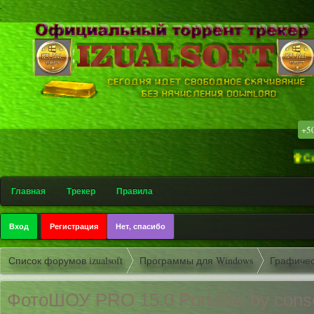
.
.
+5
۩ Софт-трек
Главная
Трекер
Правила
Вход
Регистрация
Нет, спасибо
Список форумов izualsoft
Программы для Windows
Графичес
ФотоШОУ PRO 15.0 Portable by conse