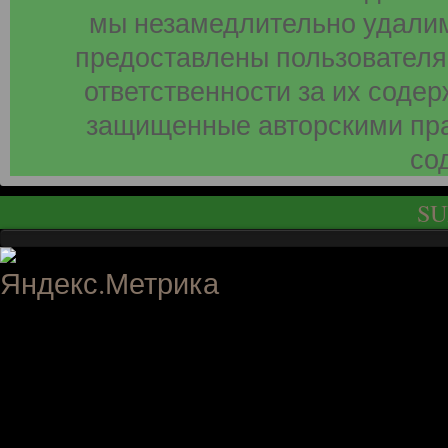
мы незамедлительно удалим
предоставлены пользователя
ответственности за их соде
защищенные авторскими пра
со
SU