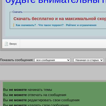
Скачать
Скачать бесплатно и на максимальной ско
Как скачивать?
·
Что такое торрент?
·
Рейтинг и ограничения
Вверх
Показать сообщения:
не можете
Вы
начинать темы
не можете
Вы
отвечать на сообщения
не можете
Вы
редактировать свои сообщения
не можете
Вы
удалять свои сообщения