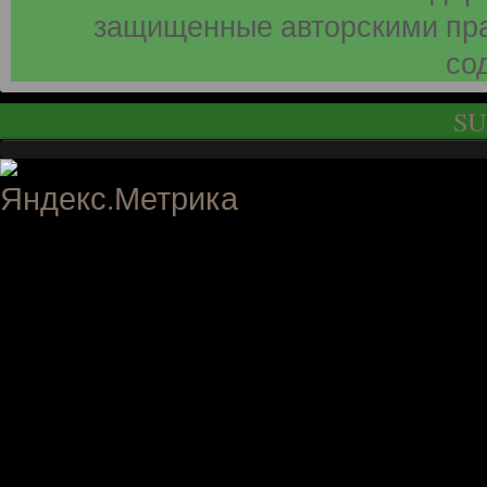
защищенные авторскими пра
со
SU