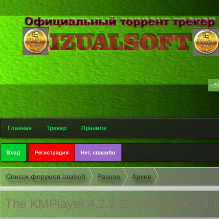
.
.
+5
۩ Софт-т
Главная
Трекер
Правила
Вход
Регистрация
Нет, спасибо
Список форумов izualsoft
Разное
Архив
The KMPlayer 4.2.2.35 (2019) РС | + 