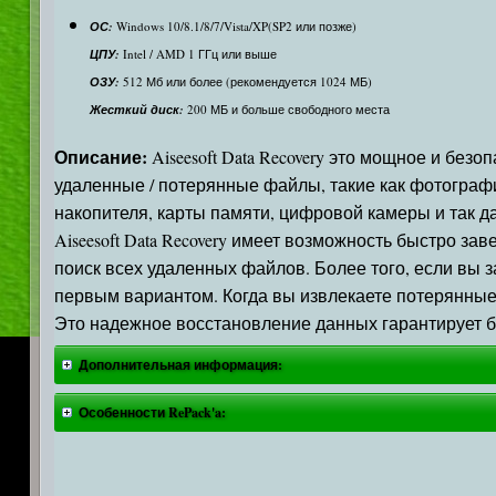
ОС:
Windows 10/8.1/8/7/Vista/XP(SP2 или позже)
ЦПУ:
Intel / AMD 1 ГГц или выше
ОЗУ:
512 Мб или более (рекомендуется 1024 МБ)
Жесткий диск:
200 МБ и больше свободного места
Описание:
Aiseesoft Data Recovery это мощное и бе
удаленные / потерянные файлы, такие как фотографи
накопителя, карты памяти, цифровой камеры и так д
Aiseesoft Data Recovery имеет возможность быстро 
поиск всех удаленных файлов. Более того, если вы 
первым вариантом. Когда вы извлекаете потерянные 
Это надежное восстановление данных гарантирует б
Дополнительная информация:
Особенности RePack'a: