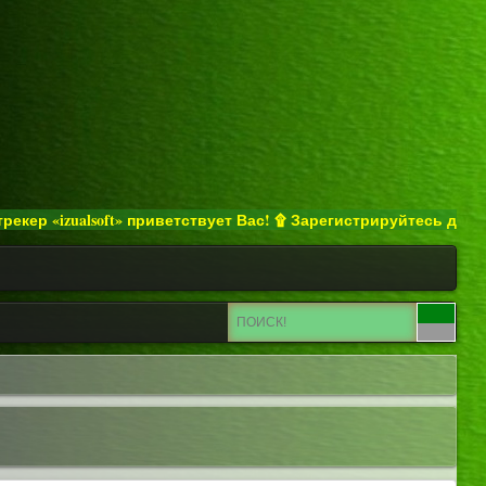
«izualsoft» приветствует Вас! ۩ Зарегистрируйтесь для получе