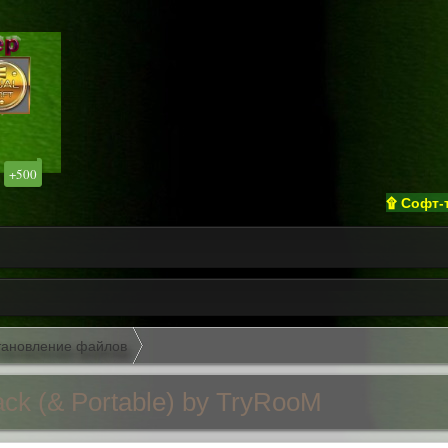
+500
۩ Софт-трекер 
тановление файлов
ack (& Portable) by TryRooM