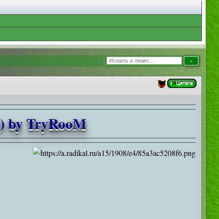
le) by TryRooM