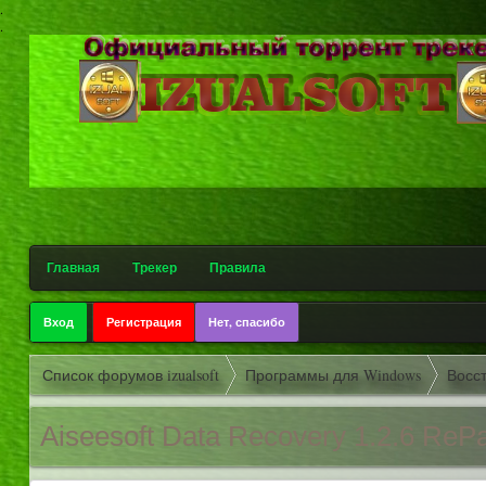
.
.
Главная
Трекер
Правила
Вход
Регистрация
Нет, спасибо
Список форумов izualsoft
Программы для Windows
Восс
Aiseesoft Data Recovery 1.2.6 ReP