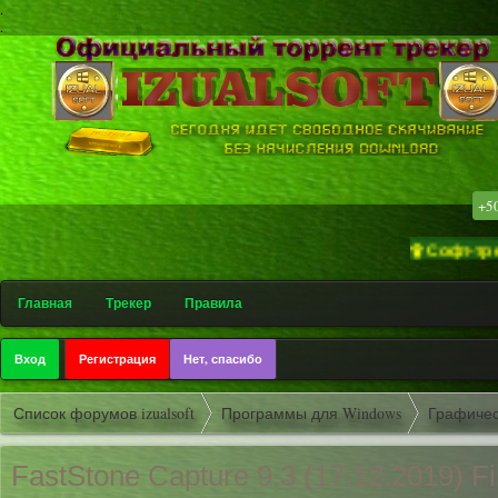
.
.
+5
۩ Софт-трекер «izu
Главная
Трекер
Правила
Вход
Регистрация
Нет, спасибо
Список форумов izualsoft
Программы для Windows
Графичес
FastStone Capture 9.3 (17.12.2019)
Fi