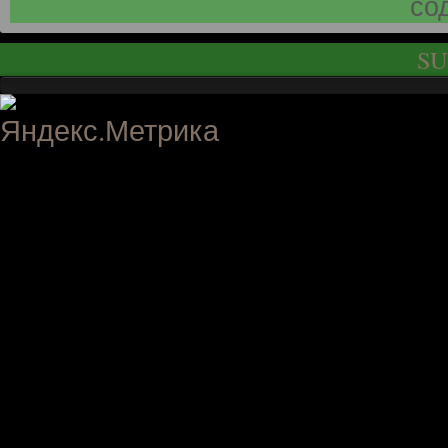
со
SU