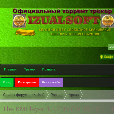
.
.
+5
۩ Софт-трекер «i
Главная
Трекер
Правила
Вход
Регистрация
Нет, спасибо
Список форумов izualsoft
Разное
Архив
The KMPlayer 4.2.2.35 (2019) РС | + 