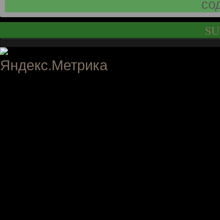
со
SU