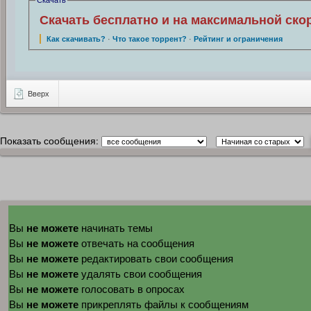
Скачать бесплатно и на максимальной ско
Как скачивать?
·
Что такое торрент?
·
Рейтинг и ограничения
Вверх
Показать сообщения:
не можете
Вы
начинать темы
не можете
Вы
отвечать на сообщения
не можете
Вы
редактировать свои сообщения
не можете
Вы
удалять свои сообщения
не можете
Вы
голосовать в опросах
не можете
Вы
прикреплять файлы к сообщениям