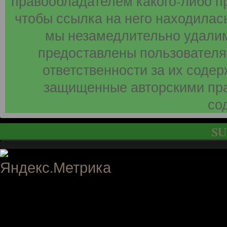
правообладателем какого-либо п
чтобы ссылка на него находилась
мы незамедлительно удалим
предоставлены пользователя
ответственности за их соде
защищенные авторскими пра
со
SU