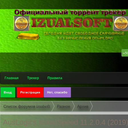
.
.
+5
۩ Софт
Главная
Трекер
Правила
Вход
Регистрация
Нет, спасибо
Список форумов izualsoft
Разное
Архив
AusLogics BoostSpeed 11.2.0.4 (2019