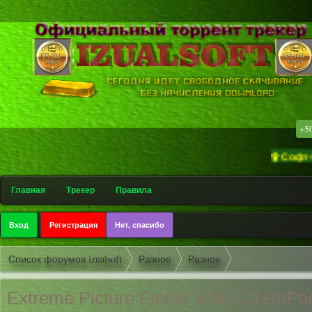
.
.
+5
۩ Софт-трекер «
Главная
Трекер
Правила
Вход
Регистрация
Нет, спасибо
Список форумов izualsoft
Разное
Разное
Extreme Picture Finder 3.46.1.0 RePa