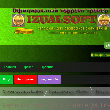
.
.
+5
۩ Софт-трекер «iz
Главная
Трекер
Правила
Вход
Регистрация
Нет, спасибо
Список форумов izualsoft
Программы для Windows
Интернет
Paste Into File 5.6.1 + Portable [Multi/