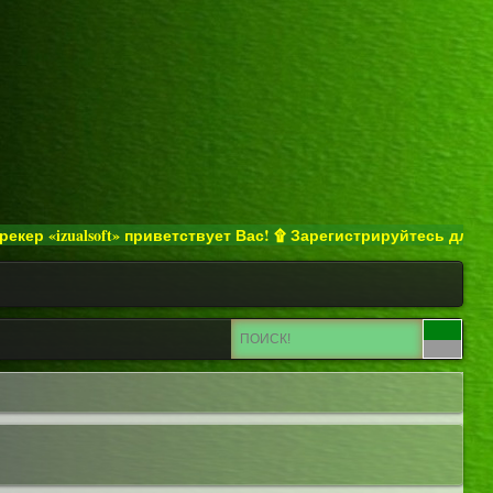
izualsoft» приветствует Вас! ۩ Зарегистрируйтесь для получе