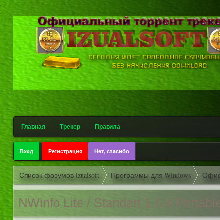
.
.
Главная
Трекер
Правила
Вход
Регистрация
Нет, спасибо
Список форумов izualsoft
Программы для Windows
Офи
NWinfo Lite / Standart 1.6.4 Portable