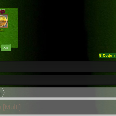
+500
۩ Софт-трекер «
с
 [Multi]