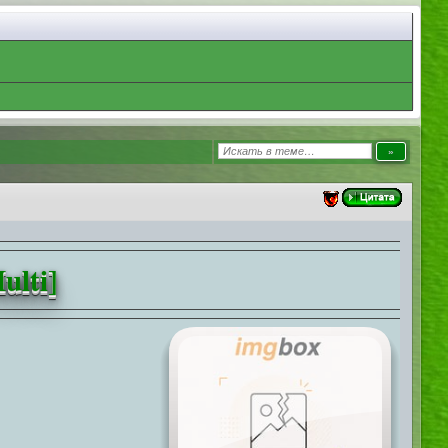
ulti]