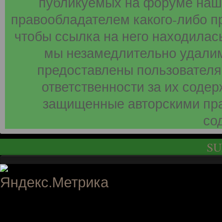
публикуемых на форуме наши
правообладателем какого-либо п
чтобы ссылка на него находилась
мы незамедлительно удалим
предоставлены пользователя
ответственности за их соде
защищенные авторскими пра
со
SU