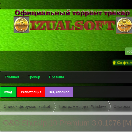
.
.
+5
۩ Софт-трекер «
Главная
Трекер
Правила
Вход
Регистрация
Нет, спасибо
Список форумов izualsoft
Программы для Windows
Система
O&O ShutUp 10 Premium 3.0.1076 [Mu