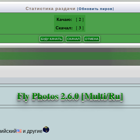
Статистика раздачи
[Обновить пиров]
Качаю:
2
[
]
Скачал:
3
[
]
Fly Photos 2.6.0 [Multi/Ru]
лийский
и другие