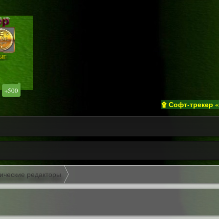
+500
۩ Софт-трекер «izualso
ические редакторы