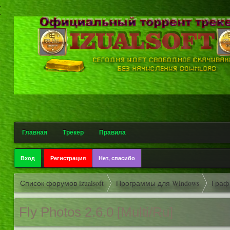
.
.
Главная
Трекер
Правила
Вход
Регистрация
Нет, спасибо
Список форумов izualsoft
Программы для Windows
Граф
Fly Photos 2.6.0 [Multi/Ru]