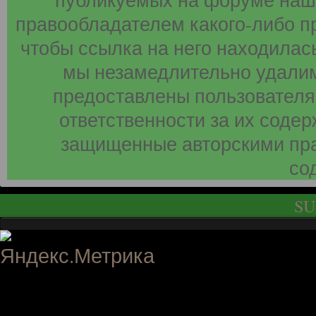
публикуемых на форуме наши
правообладателем какого-либо п
чтобы ссылка на него находилась
мы незамедлительно удалим
предоставлены пользователя
ответственности за их соде
защищенные авторскими пра
со
SU