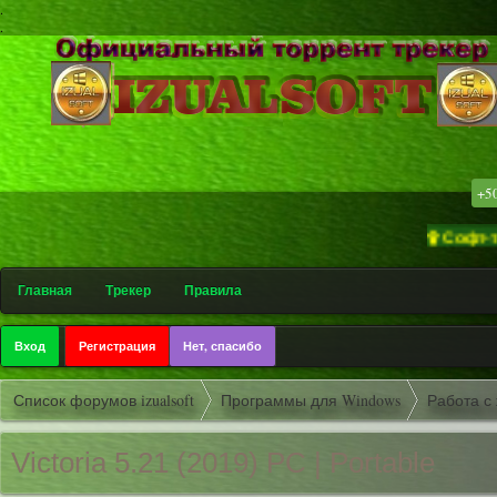
.
.
+5
۩ Софт-трекер «izu
Главная
Трекер
Правила
Вход
Регистрация
Нет, спасибо
Список форумов izualsoft
Программы для Windows
Работа с
Victoria 5.21 (2019) PC | Portable