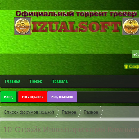
.
.
+5
۩ Софт-трекер
Главная
Трекер
Правила
Вход
Регистрация
Нет, спасибо
Список форумов izualsoft
Разное
Разное
10-Страйк Инвентаризац
ия Компьют