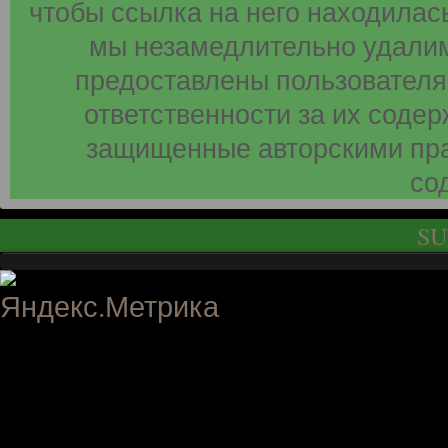
чтобы ссылка на него находилась
мы незамедлительно удалим
предоставлены пользователя
ответственности за их соде
защищенные авторскими пра
со
SU