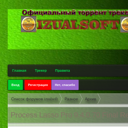
.
.
Главная
Трекер
Правила
Вход
Регистрация
Нет, спасибо
Список форумов izualsoft
Разное
Архив
Process Lasso Pro 9.4.0.70 Final R