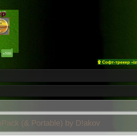
+500
۩ Софт-трекер «izualso
ePack (& Portable) by D!akov