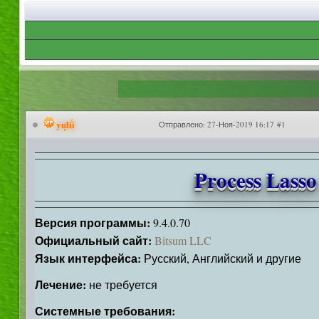
yulii
Отправлено:
27-Ноя-2019 16:17 #1
Process Lasso
Версия программы:
9.4.0.70
Официальный сайт:
Bitsum LLC
Язык интерфейса:
Русский, Английский и другие
Лечение:
не требуется
Системные требования: