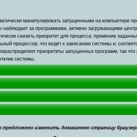
томатически манипулировать запущенными на компьютере пр
sso наблюдает за программами, активно загружающими цент
ически снизить приоритет для процесса, применив заданны
ый процессор, что ведёт к зависанию системы и, соответст
о перераспределяет приоритеты запущенных программ, так чт
отклик системы.
 предложено изменить домашнюю страницу браузера.