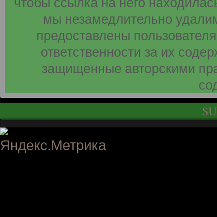
чтобы ссылка на него находилась
мы незамедлительно удалим
предоставлены пользователя
ответственности за их соде
защищенные авторскими пра
со
SU