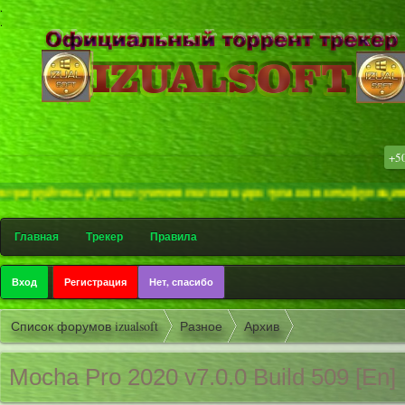
.
.
+5
есь для получения полного доступа ко всем функциям сайта ! 
Главная
Трекер
Правила
Вход
Регистрация
Нет, спасибо
Список форумов izualsoft
Разное
Архив
Mocha Pro 2020 v7.0.0 Build 509 [En]