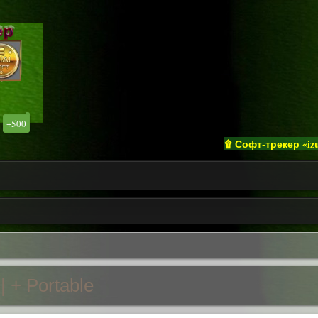
+500
۩ Софт-трекер «izualsoft
| + Portable