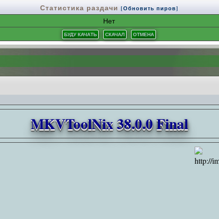
Статистика раздачи
[Обновить пиров]
Нет
MKVToolNix 38.0.0 Final