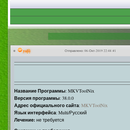
yulii
Отправлено:
06-Окт-2019 22:48 #1
Название Программы
: MKVToolNix
Версия программы
: 38.0.0
Адрес официального сайта
:
MKVToolNix
Язык интерфейса
: Multi/Русский
Лечение:
не требуется