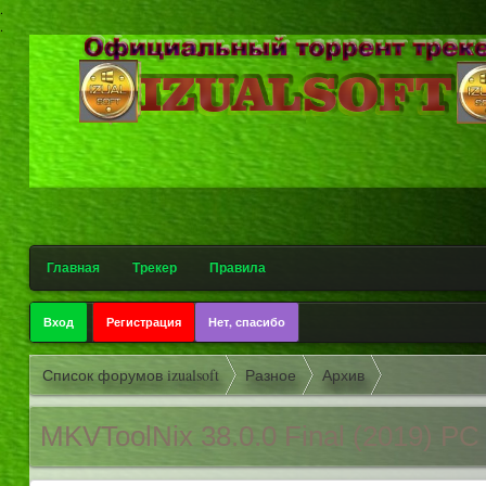
.
.
Главная
Трекер
Правила
Вход
Регистрация
Нет, спасибо
Список форумов izualsoft
Разное
Архив
MKVToolNix 38.0.0 Final (2019) РС 