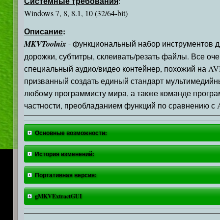
Системные требования
:
Windows 7, 8, 8.1, 10 (32/64-bit)
Описание
:
MKVToolnix
- функциональный набор инструментов д
дорожки, субтитры, склеивать/резать файлы. Все оче
специальный аудио/видео контейнер, похожий на AVI
призванный создать единый стандарт мультимедийны
любому программисту мира, а также команде програ
частности, преобладанием функций по сравнению с 
Основные возможности:
История изменений:
Портативная версия:
gMKVExtractGUI