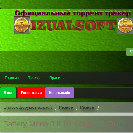
.
.
+5
۩ С
Главная
Трекер
Правила
Вход
Регистрация
Нет, спасибо
Список форумов izualsoft
Разное
Разное
Battery Mode 3.8.10.124 [Multi/Ru]