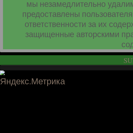
мы незамедлительно удалим
предоставлены пользователя
ответственности за их соде
защищенные авторскими пра
со
SU