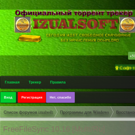
.
.
+5
۩ Софт-трекер «i
Главная
Трекер
Правила
Вход
Регистрация
Нет, спасибо
Список форумов izualsoft
Программы для Windows
Восстано
FreeFileSync
10.16 [Multi/Ru]