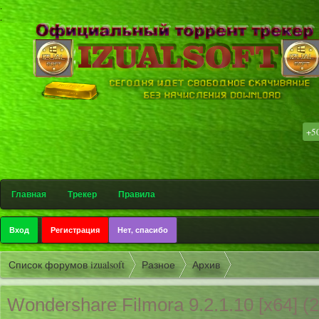
.
.
+5
۩ Софт-тр
Главная
Трекер
Правила
Вход
Регистрация
Нет, спасибо
Список форумов izualsoft
Разное
Архив
Wondershare Filmora 9.2.1.10 [x64] (