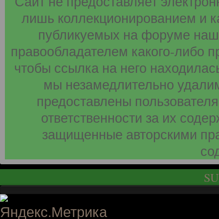
Сайт не предоставляет электрон
лишь коллекционированием и к
публикуемых на форуме наши
правообладателем какого-либо п
чтобы ссылка на него находилась
мы незамедлительно удалим
предоставлены пользователя
ответственности за их соде
защищенные авторскими пра
со
SU