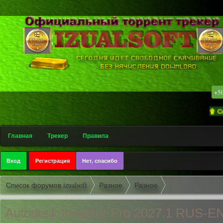
.
.
+5
۩ Софт-трекер
Главная
Трекер
Правила
Вход
Регистрация
Нет, спасибо
Список форумов izualsoft
Разное
Разное
Autodesk Inventor Pro 2027.1 RUS-E