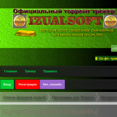
.
.
+5
۩ Софт-трекер «iz
Главная
Трекер
Правила
Вход
Регистрация
Нет, спасибо
Список форумов izualsoft
Программы для Windows
Интернет
Signal Desktop 8.12.0 [Multi/Ru]