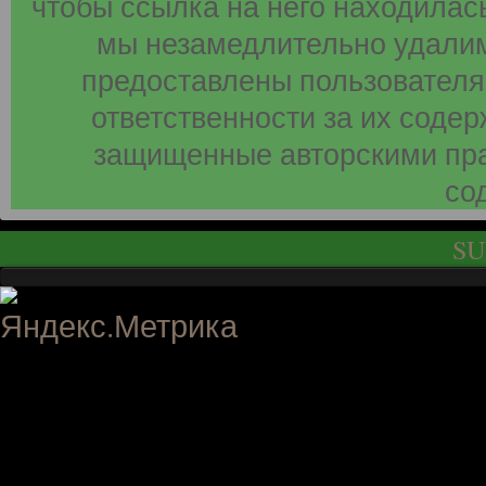
чтобы ссылка на него находилась
мы незамедлительно удалим
предоставлены пользователя
ответственности за их соде
защищенные авторскими пра
со
SU