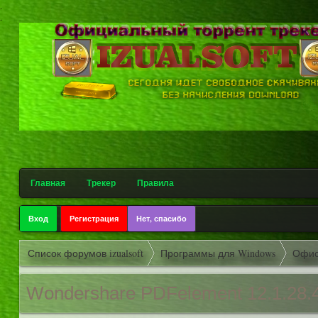
.
.
Главная
Трекер
Правила
Вход
Регистрация
Нет, спасибо
Список форумов izualsoft
Программы для Windows
Офи
Wondershare PDFelement 12.1.28.