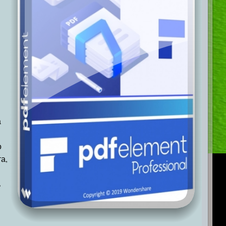
а
о
а,
ь