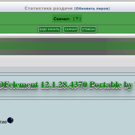
Статистика раздачи
[Обновить пиров]
Скачал:
7
[
]
Felement 12.1.28.4370 Portable by 
гие