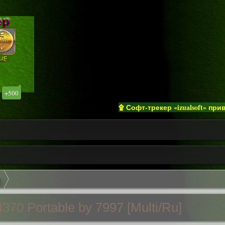
+500
۩ Софт-трекер «izualsoft» приветству
с
4370
Portable by 7997 [Multi/Ru]