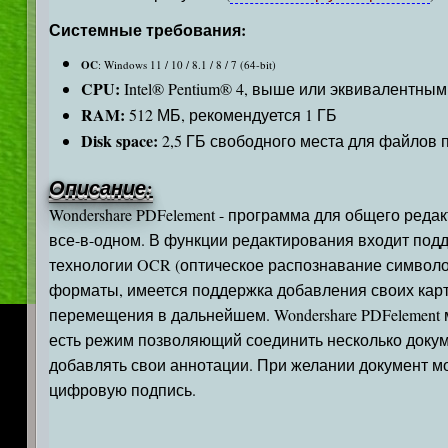
Системные требования:
OC
: Windows 11 / 10 / 8.1 / 8 / 7 (64-bit)
CPU:
Intel® Pentium® 4, выше или эквивалентным
RAM:
512 МБ, рекомендуется 1 ГБ
Disk space:
2,5 ГБ свободного места для файлов
Описание:
Wondershare PDFelement - программа для общего ред
все-в-одном. В функции редактирования входит под
технологии OCR (оптическое распознавание символо
форматы, имеется поддержка добавления своих карт
перемещения в дальнейшем. Wondershare PDFelement
есть режим позволяющий соединить несколько докум
добавлять свои аннотации. При желании документ м
цифровую подпись.