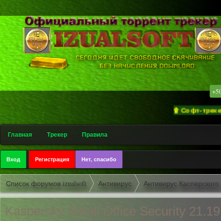
.
.
+5
۩ Софт-трекер «izuals
Главная
Трекер
Правила
Вход
Регистрация
Нет, спасибо
Список форумов izualsoft
Антивирус
Антивирус Касперского
Kaspersky Small Office Security 21.19